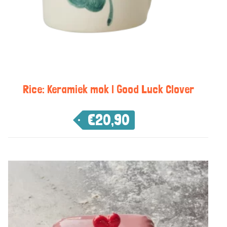
Rice: Keramiek mok | Good Luck Clover
€
20,90