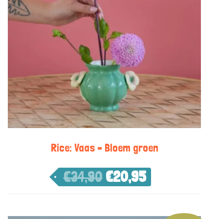
Rice: Vaas – Bloem groen
€
34,90
€
20,95