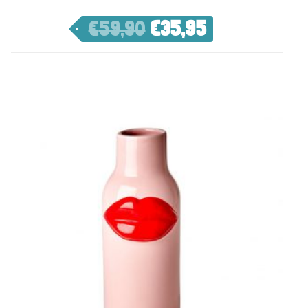
€
59,90
€
35,95