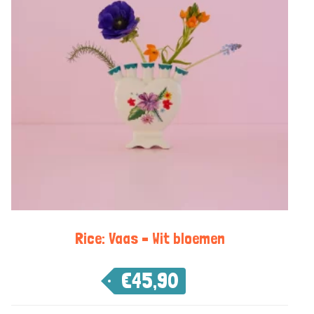
Rice: Vaas – Wit bloemen
€
45,90