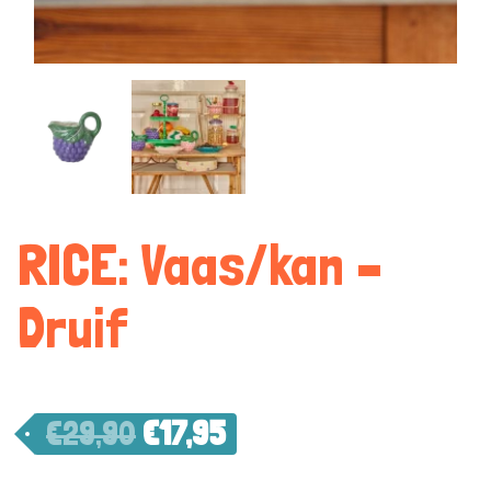
RICE: Vaas/kan –
Druif
€
29,90
€
17,95