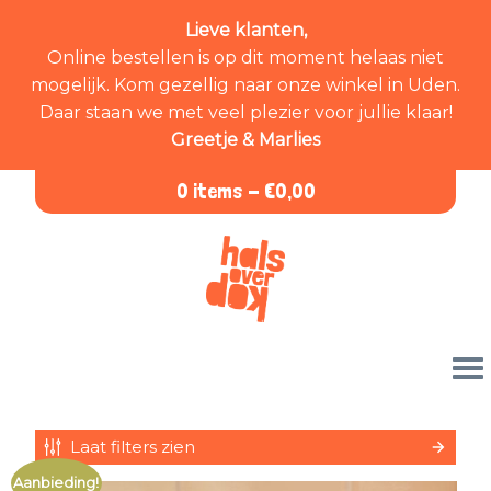
Lieve klanten,
Online bestellen is op dit moment helaas niet
mogelijk. Kom gezellig naar onze winkel in Uden.
Daar staan we met veel plezier voor jullie klaar!
Greetje & Marlies
0 items -
€
0,00
Laat filters zien
Aanbieding!