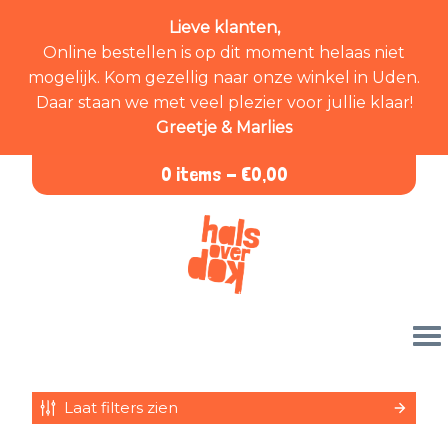
Lieve klanten,
Online bestellen is op dit moment helaas niet
mogelijk. Kom gezellig naar onze winkel in Uden.
Daar staan we met veel plezier voor jullie klaar!
Greetje & Marlies
0 items -
€
0,00
Laat filters zien