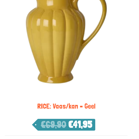
RICE: Vaas/kan – Geel
€
69,90
€
41,95