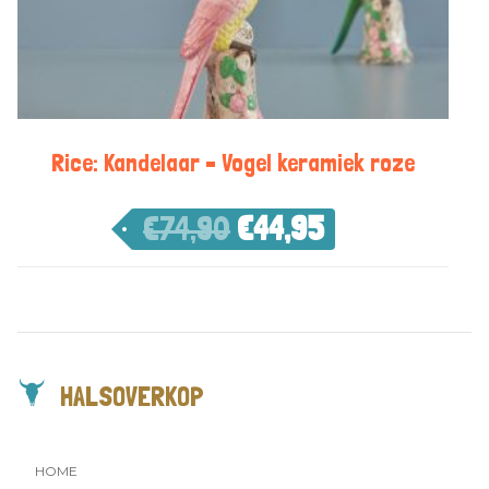
Rice: Kandelaar – Vogel keramiek roze
€
74,90
€
44,95
HALSOVERKOP
HOME