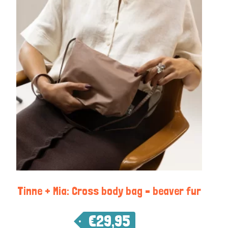
Tinne + Mia: Cross body bag – beaver fur
€
29,95