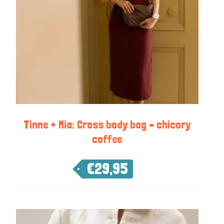
Tinne + Mia: Cross body bag – chicory
coffee
€
29,95