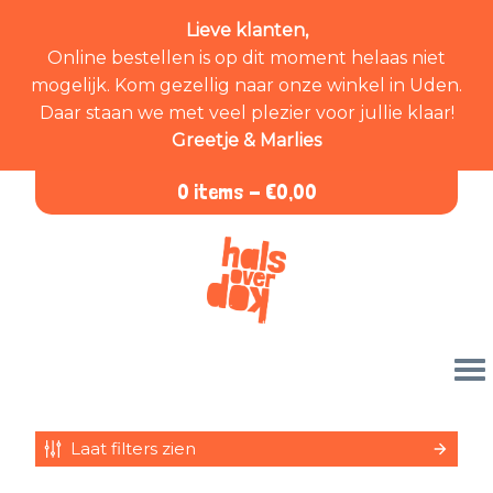
Lieve klanten,
Online bestellen is op dit moment helaas niet
mogelijk. Kom gezellig naar onze winkel in Uden.
Daar staan we met veel plezier voor jullie klaar!
Greetje & Marlies
0 items -
€
0,00
Laat filters zien