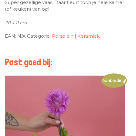
Super gezellige vaas. Daar fleurt toch je hele kamer
(of keuken) van op!
20 x 11 cm
EAN:
N/A
Categorie:
Porselein | Keramiek
Past goed bij:
Aanbieding!