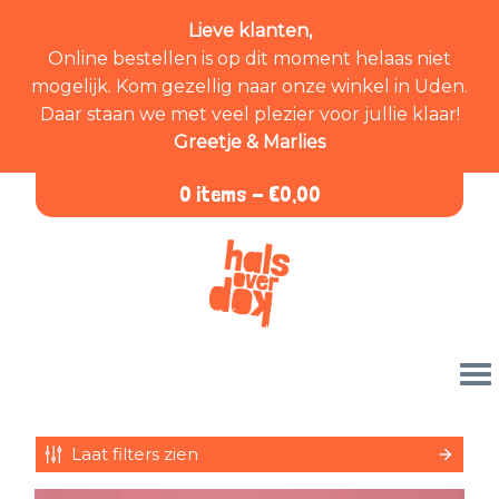
Lieve klanten,
Online bestellen is op dit moment helaas niet
mogelijk. Kom gezellig naar onze winkel in Uden.
Daar staan we met veel plezier voor jullie klaar!
Greetje & Marlies
0 items -
€
0,00
Laat filters zien