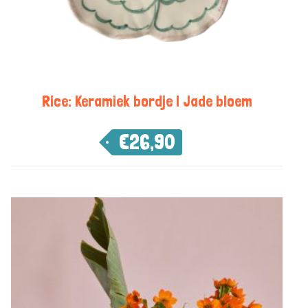
Rice: Keramiek bordje | Jade bloem
€
26,90