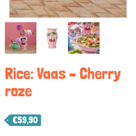
Rice: Vaas – Cherry
roze
€
59,90