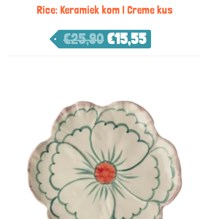
Rice: Keramiek kom | Creme kus
€
25,90
€
15,55