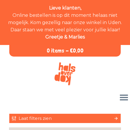
Lieve klanten,
Online bestellen is op dit moment helaas niet
mogelijk. Kom gezellig naar onze winkel in Uden.
Daar staan we met veel plezier voor jullie klaar!
Greetje & Marlies
0 items -
€
0,00
Laat filters zien