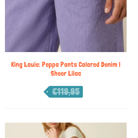
King Louie: Peppa Pants Colored Denim |
Sheer Lilac
€
119,95
€
83,97