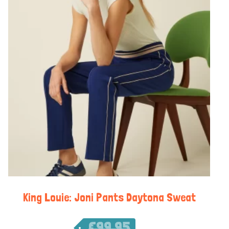
King Louie: Joni Pants Daytona Sweat
€
99,95