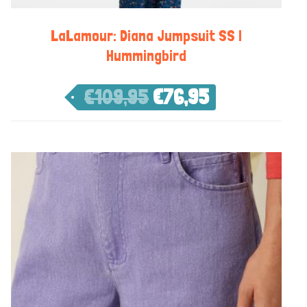
LaLamour: Diana Jumpsuit SS |
Hummingbird
€
109,95
€
76,95