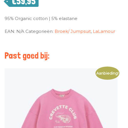
€
59,95
95% Organic cotton | 5% elastane
EAN:
N/A
Categorieën:
Broek/ Jumpsuit
,
LaLamour
Past goed bij:
Aanbieding!