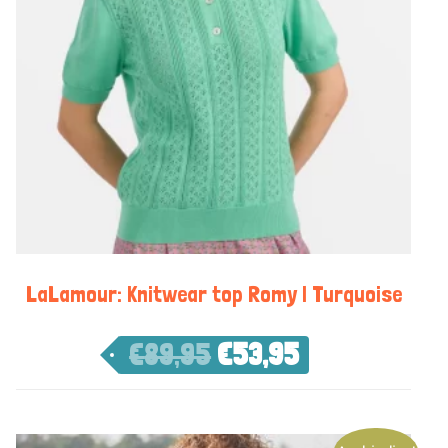
LaLamour: Knitwear top Romy | Turquoise
€
89,95
€
53,95