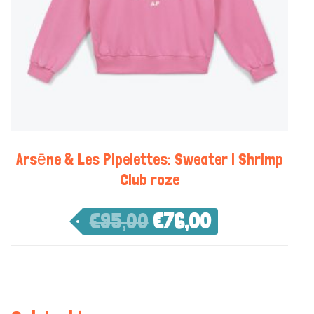
Arsēne & Les Pipelettes: Sweater | Shrimp
Club roze
€
95,00
€
76,00