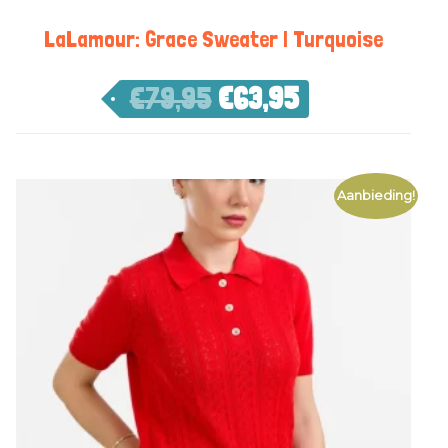
LaLamour: Grace Sweater | Turquoise
€
79,95
€
63,95
Aanbieding!