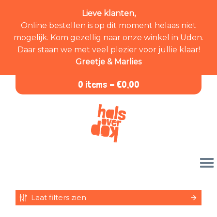
Lieve klanten,
Online bestellen is op dit moment helaas niet
mogelijk. Kom gezellig naar onze winkel in Uden.
Daar staan we met veel plezier voor jullie klaar!
Greetje & Marlies
0 items -
€
0,00
Laat filters zien