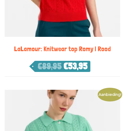
LaLamour: Knitwear top Romy | Rood
€
89,95
€
53,95
Aanbieding!