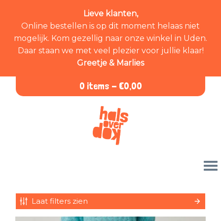
Lieve klanten,
Online bestellen is op dit moment helaas niet
mogelijk. Kom gezellig naar onze winkel in Uden.
Daar staan we met veel plezier voor jullie klaar!
Greetje & Marlies
0 items -
€
0,00
Laat filters zien