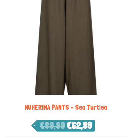
NUHERINA PANTS – Sea Turtlea
€
89,99
€
62,99