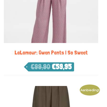
LaLamour: Gwen Pants | So Sweet
€
99,90
€
59,95
Aanbieding!