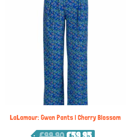
LaLamour: Gwen Pants | Cherry Blossom
€
99,90
€
59,95