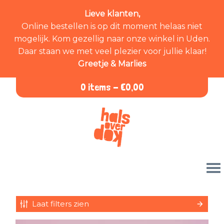
Lieve klanten,
Online bestellen is op dit moment helaas niet
mogelijk. Kom gezellig naar onze winkel in Uden.
Daar staan we met veel plezier voor jullie klaar!
Greetje & Marlies
0 items -
€
0,00
Laat filters zien