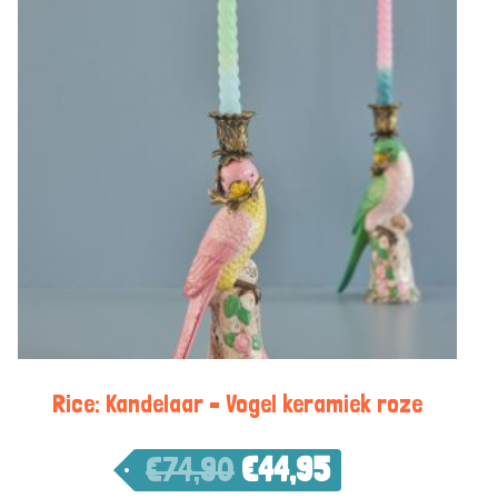
Rice: Kandelaar – Vogel keramiek roze
€
74,90
€
44,95