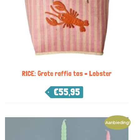
RICE: Grote raffia tas – Lobster
€
55,95
Aanbieding!