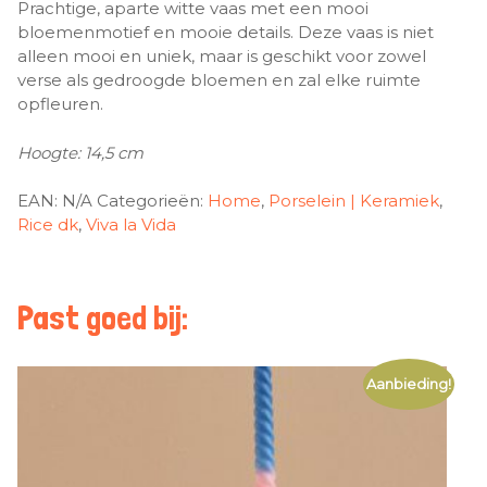
Prachtige, aparte witte vaas met een mooi
bloemenmotief en mooie details. Deze vaas is niet
alleen mooi en uniek, maar is geschikt voor zowel
verse als gedroogde bloemen en zal elke ruimte
opfleuren.
Hoogte: 14,5 cm
EAN:
N/A
Categorieën:
Home
,
Porselein | Keramiek
,
Rice dk
,
Viva la Vida
Past goed bij:
Aanbieding!