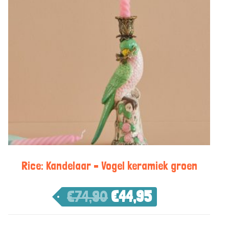
Rice: Kandelaar – Vogel keramiek groen
€
74,90
€
44,95