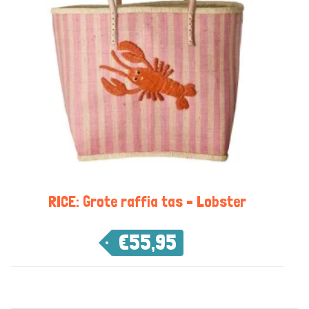
RICE: Grote raffia tas – Lobster
€
55,95