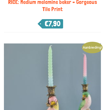
RICE: Medium melamine beker – Gorgeous
Tile Print
€
7,90
Aanbieding!