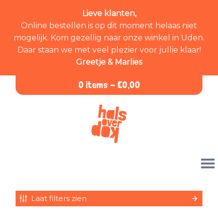
Lieve klanten,
Online bestellen is op dit moment helaas niet
mogelijk. Kom gezellig naar onze winkel in Uden.
Daar staan we met veel plezier voor jullie klaar!
Greetje & Marlies
0 items -
€
0,00
Laat filters zien