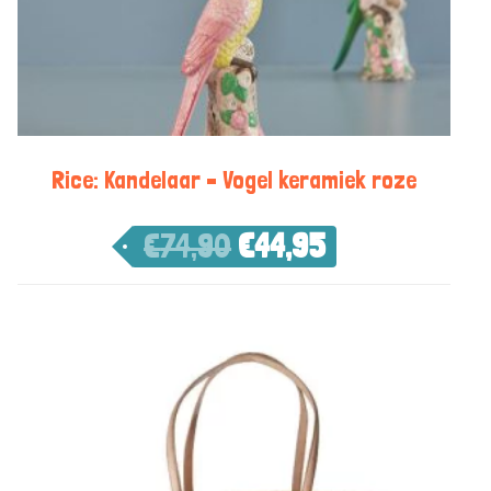
Rice: Kandelaar – Vogel keramiek roze
€
74,90
€
44,95