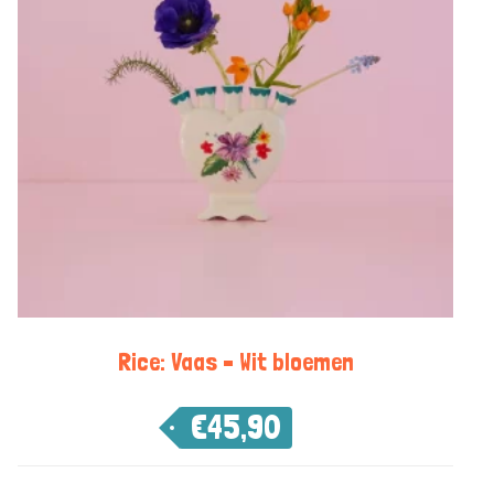
Rice: Vaas – Wit bloemen
€
45,90