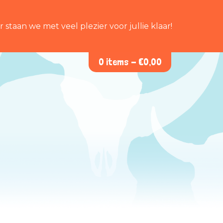
staan we met veel plezier voor jullie klaar!
0 items -
€
0,00