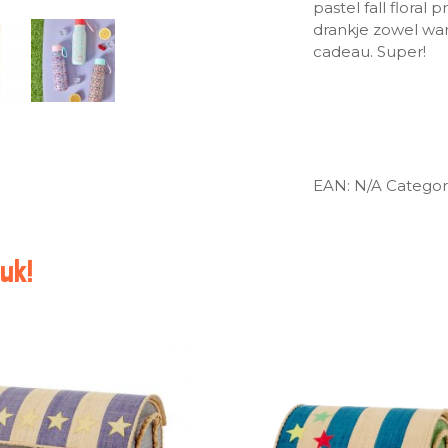
pastel fall floral 
drankje zowel warm
cadeau. Super!
EAN:
N/A
Categor
uk!