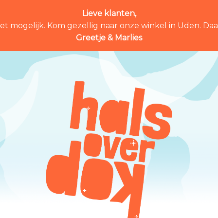
Lieve klanten,
et mogelijk. Kom gezellig naar onze winkel in Uden. Daar 
Greetje & Marlies