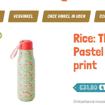
WEBWINKEL
ONZE WINKEL IN UDEN
CO
Rice: 
!
Pastel 
print
€
31,90
€
Ontzettend mooie