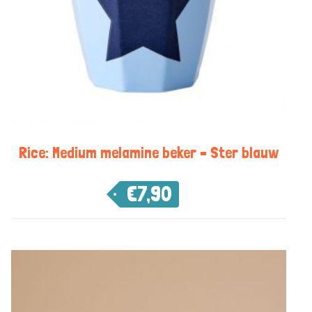
Rice: Medium melamine beker – Ster blauw
€
7,90