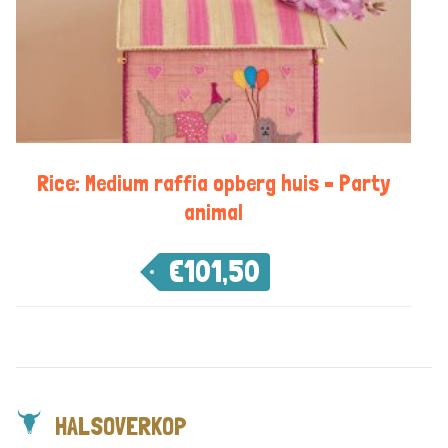
Rice: Medium raffia opberg huis – Party
animal
€
101,50
HALSOVERKOP