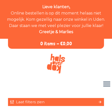
Lieve klanten,
Online bestellen is op dit moment helaas niet
mogelijk. Kom gezellig naar onze winkel in Uden.
Daar staan we met veel plezier voor jullie klaar!
Greetje & Marlies
0 items -
€
0,00
Laat filters zien