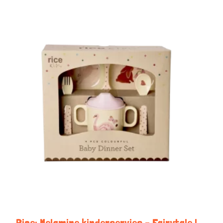
Rice: Melamine kinderservies – Fairytale |