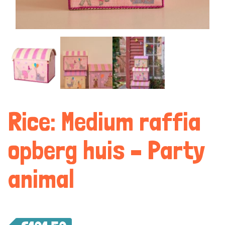
Rice: Medium raffia
opberg huis – Party
animal