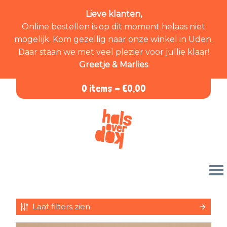
Lieve klanten,
Online bestellen is op dit moment helaas niet
mogelijk. Kom gezellig naar onze winkel in Uden.
Daar staan we met veel plezier voor jullie klaar!
Greetje & Marlies
0 items -
€
0,00
Laat filters zien