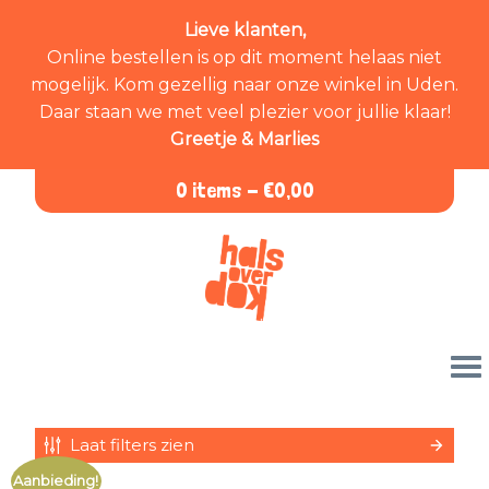
Lieve klanten,
Online bestellen is op dit moment helaas niet
mogelijk. Kom gezellig naar onze winkel in Uden.
Daar staan we met veel plezier voor jullie klaar!
Greetje & Marlies
0 items -
€
0,00
Laat filters zien
Aanbieding!