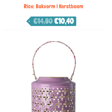
Rice: Bakvorm | Kerstboom
€
14,90
€
10,40