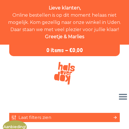
Lieve klanten,
Online bestellen is op dit moment helaas niet
mogelijk. Kom gezellig naar onze winkel in Uden.
Daar staan we met veel plezier voor jullie klaar!
Greetje & Marlies
0 items -
€
0,00
Laat filters zien
Aanbieding!