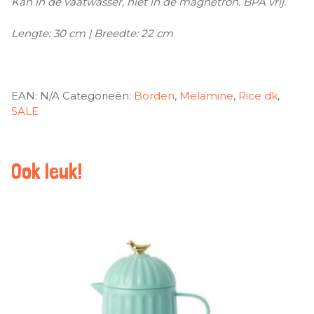
Kan in de vaatwasser, niet in de magnetron. BPA vrij.
Lengte: 30 cm | Breedte: 22 cm
EAN:
N/A
Categorieën:
Borden
,
Melamine
,
Rice dk
,
SALE
Ook leuk!