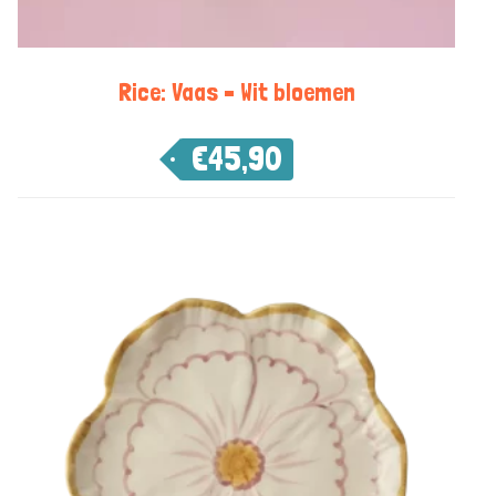
Rice: Vaas – Wit bloemen
€
45,90