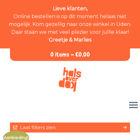
Lieve klanten,
Online bestellen is op dit moment helaas niet
mogelijk. Kom gezellig naar onze winkel in Uden.
Daar staan we met veel plezier voor jullie klaar!
Greetje & Marlies
0 items -
€
0,00
Laat filters zien
Aanbieding!