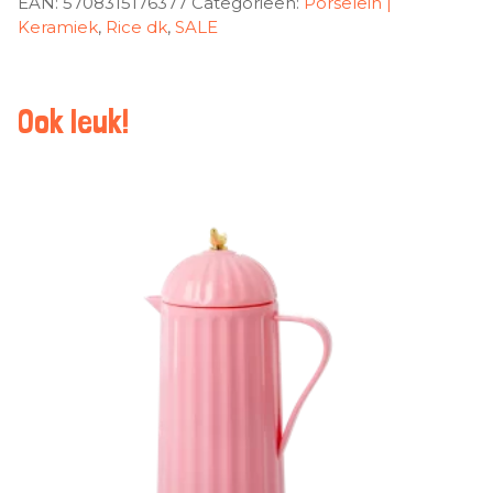
EAN:
5708315176377
Categorieën:
Porselein |
Keramiek
,
Rice dk
,
SALE
Ook leuk!