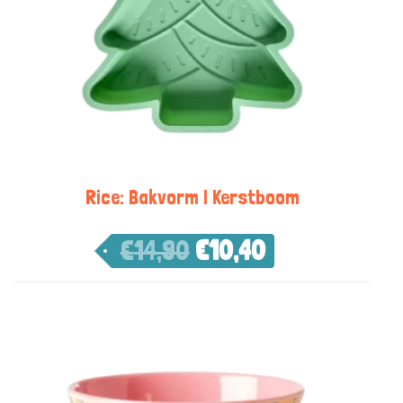
Rice: Bakvorm | Kerstboom
€
14,90
€
10,40