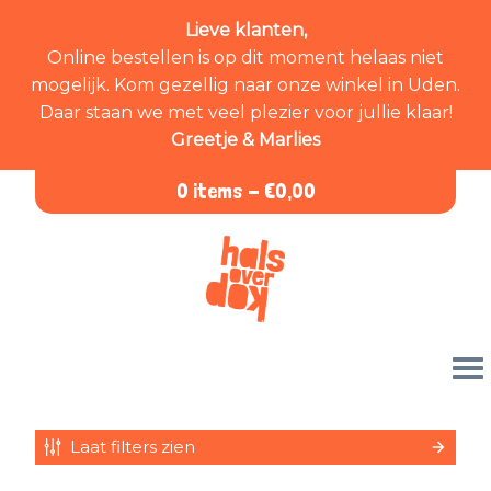
Lieve klanten,
Online bestellen is op dit moment helaas niet
mogelijk. Kom gezellig naar onze winkel in Uden.
Daar staan we met veel plezier voor jullie klaar!
Greetje & Marlies
0 items -
€
0,00
Laat filters zien