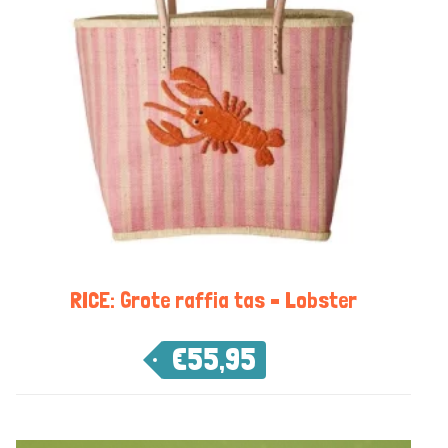
RICE: Grote raffia tas – Lobster
€
55,95