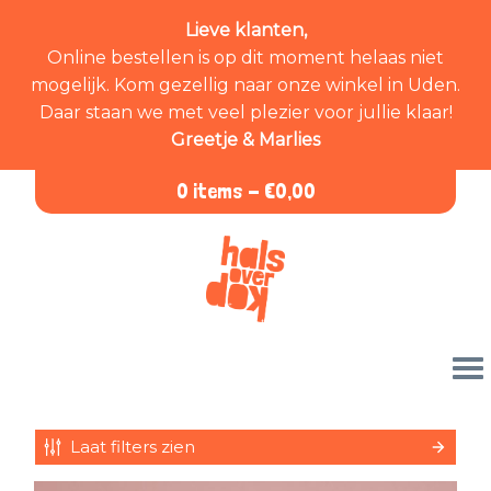
Lieve klanten,
Online bestellen is op dit moment helaas niet
mogelijk. Kom gezellig naar onze winkel in Uden.
Daar staan we met veel plezier voor jullie klaar!
Greetje & Marlies
0 items -
€
0,00
Laat filters zien