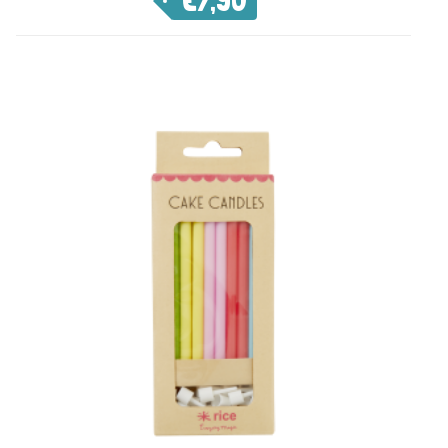
€
7,90