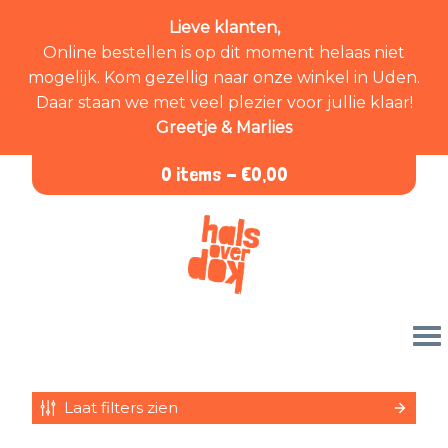
Lieve klanten,
Online bestellen is op dit moment helaas niet
mogelijk. Kom gezellig naar onze winkel in Uden.
Daar staan we met veel plezier voor jullie klaar!
Greetje & Marlies
0 items -
€
0,00
Laat filters zien