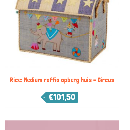
Rice: Medium raffia opberg huis – Circus
€
101,50