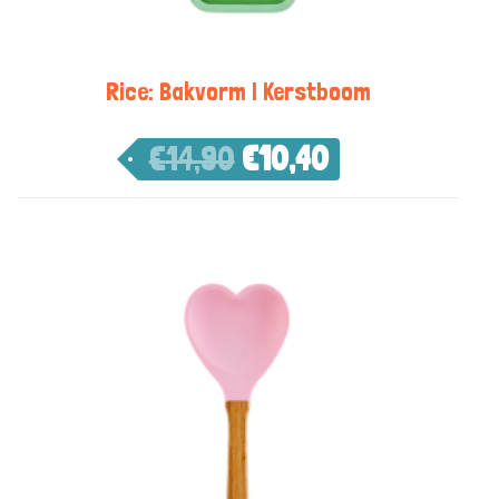
Rice: Bakvorm | Kerstboom
€
14,90
€
10,40