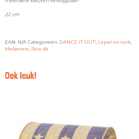
meerdere kleuren verkrijgbaar!
22 cm
EAN:
N/A
Categorieën:
DANCE IT OUT!
,
Lepel en vork
,
Melamine
,
Rice dk
Ook leuk!