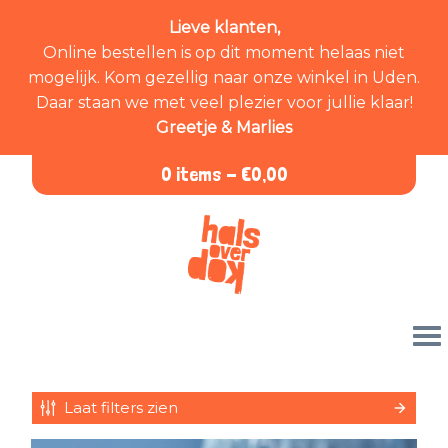
Lieve klanten,
Online bestellen is op dit moment helaas niet
mogelijk. Kom gezellig naar onze winkel in Uden.
Daar staan we met veel plezier voor jullie klaar!
Greetje & Marlies
0 items -
€
0,00
Laat filters zien