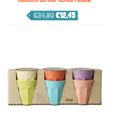
Melamine serveer schaal | Blauw
€
24,90
€
12,45