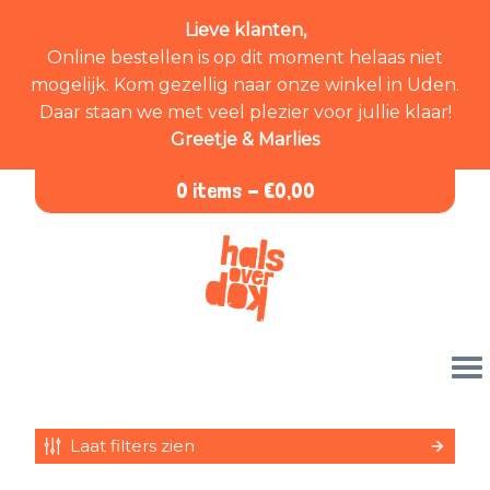
Lieve klanten,
Online bestellen is op dit moment helaas niet
mogelijk. Kom gezellig naar onze winkel in Uden.
Daar staan we met veel plezier voor jullie klaar!
Greetje & Marlies
0 items -
€
0,00
Laat filters zien