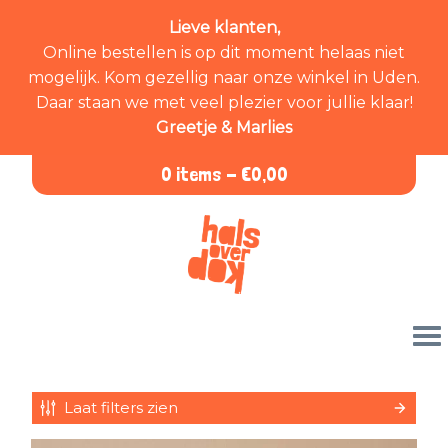
Lieve klanten,
Online bestellen is op dit moment helaas niet
mogelijk. Kom gezellig naar onze winkel in Uden.
Daar staan we met veel plezier voor jullie klaar!
Greetje & Marlies
0 items -
€
0,00
Laat filters zien