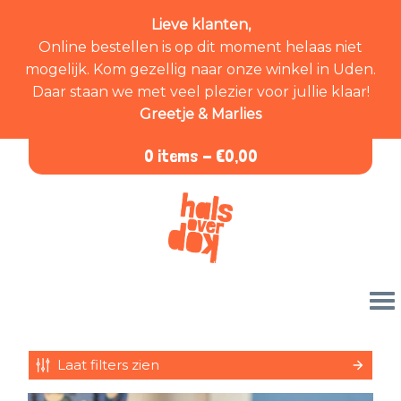
Lieve klanten,
Online bestellen is op dit moment helaas niet
mogelijk. Kom gezellig naar onze winkel in Uden.
Daar staan we met veel plezier voor jullie klaar!
Greetje & Marlies
0 items -
€
0,00
Laat filters zien