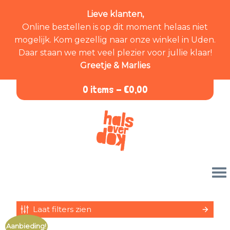
Lieve klanten,
Online bestellen is op dit moment helaas niet
mogelijk. Kom gezellig naar onze winkel in Uden.
Daar staan we met veel plezier voor jullie klaar!
Greetje & Marlies
0 items -
€
0,00
Laat filters zien
Aanbieding!