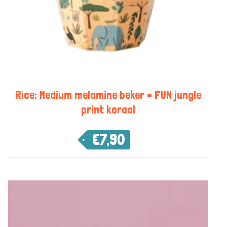
Rice: Medium melamine beker – FUN jungle
print koraal
€
7,90