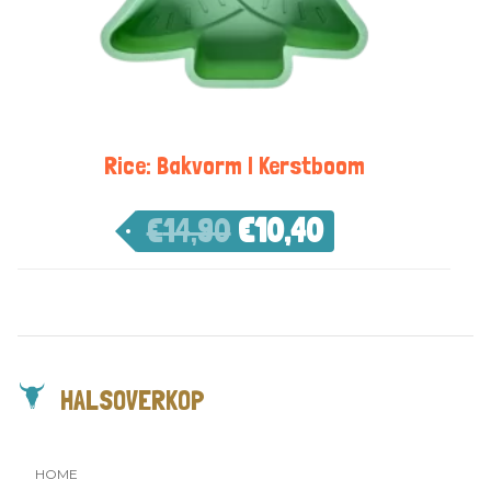
Rice: Bakvorm | Kerstboom
€
14,90
€
10,40
HALSOVERKOP
HOME