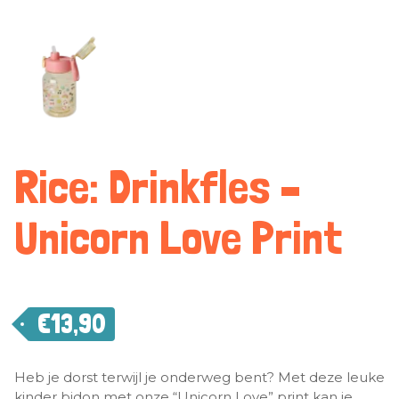
Rice: Drinkfles –
Unicorn Love Print
€
13,90
Heb je dorst terwijl je onderweg bent? Met deze leuke
kinder bidon met onze “Unicorn Love” print kan je