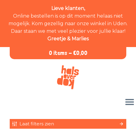
Lieve klanten,
Online bestellen is op dit moment helaas niet
mogelijk. Kom gezellig naar onze winkel in Uden.
Daar staan we met veel plezier voor jullie klaar!
Greetje & Marlies
0 items -
€
0,00
Laat filters zien