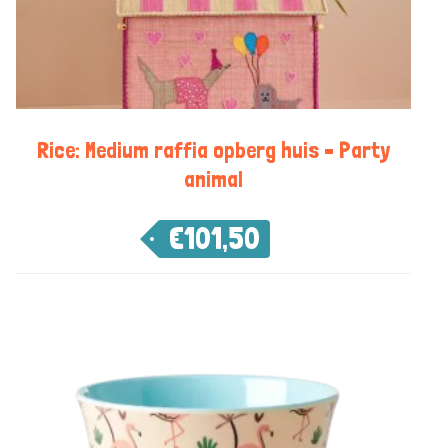
Rice: Medium raffia opberg huis – Party
animal
€
101,50