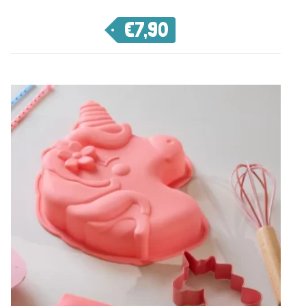
€
7,90