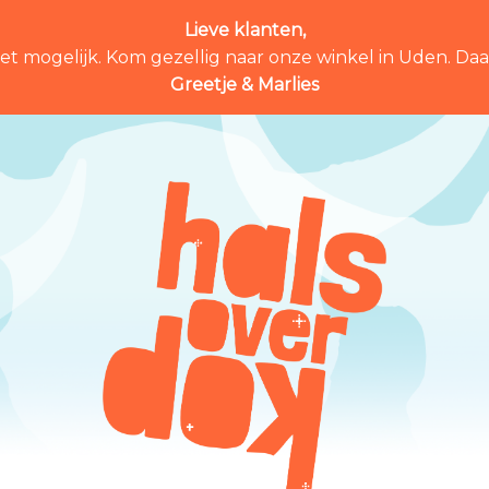
Lieve klanten,
et mogelijk. Kom gezellig naar onze winkel in Uden. Daar 
Greetje & Marlies