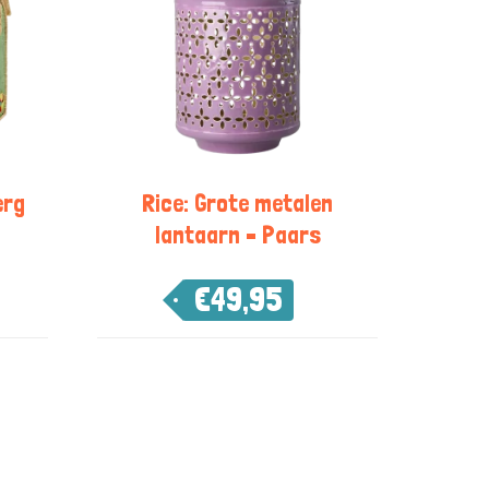
erg
Rice: Grote metalen
lantaarn – Paars
€
49,95