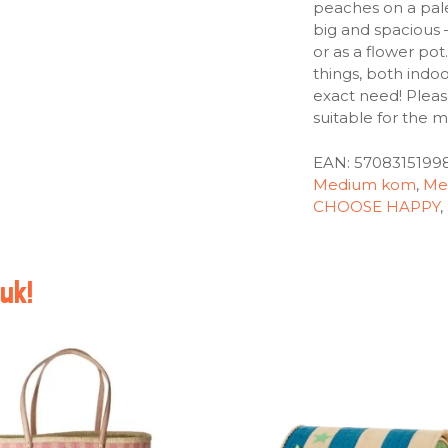
peaches on a pal
big and spacious 
or as a flower pot
things, both indoo
exact need! Plea
suitable for the 
EAN:
5708315199
Medium kom
,
Me
CHOOSE HAPPY
,
uk!