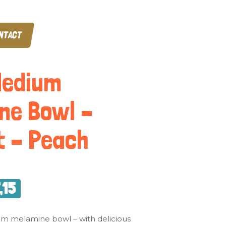
NTACT
Medium
ne Bowl –
t – Peach
,15
um melamine bowl – with delicious