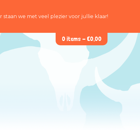
staan we met veel plezier voor jullie klaar!
0 items -
€
0,00