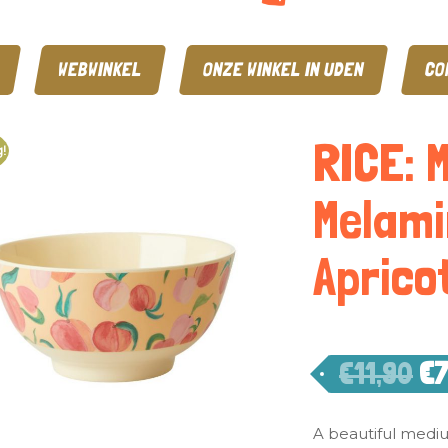
WEBWINKEL
ONZE WINKEL IN UDEN
CO
RICE: 
!
Melami
Aprico
€
11,90
€
7
A beautiful medi