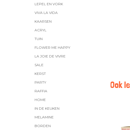
LEPEL EN VORK
VIVA LA VIDA
KAARSEN
ACRYL
TUIN
FLOWER ME HAPPY
LA JOIE DE VIVRE
SALE
KERST
Ook le
PARTY
RAFFIA
HOME
IN DE KEUKEN
MELAMINE
BORDEN