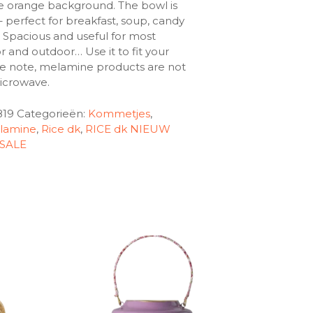
e orange background. The bowl is
– perfect for breakfast, soup, candy
. Spacious and useful for most
r and outdoor… Use it to fit your
se note, melamine products are not
microwave.
819
Categorieën:
Kommetjes
,
lamine
,
Rice dk
,
RICE dk NIEUW
SALE