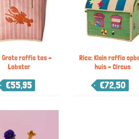
 Grote raffia tas –
Rice: Klein raffia opb
Lobster
huis – Circus
€
55,95
€
72,50