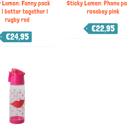
y Lemon: Fanny pack
Sticky Lemon: Phone po
 | better together |
rosebay pink
rugby red
€
22,95
€
24,95