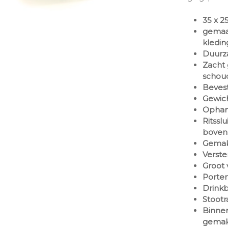
35 x 2
gemaak
kledin
Duur
Zacht
schoud
Bevest
Gewic
Ophan
Ritssl
boven
Gemak
Verste
Groot 
Portem
Drinkb
Stootr
Binnen
gemak