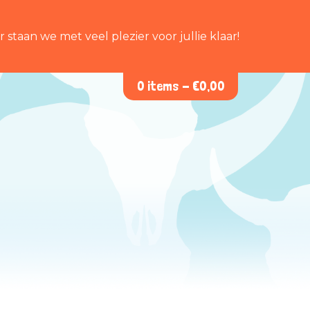
staan we met veel plezier voor jullie klaar!
0 items -
€
0,00