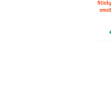
Stick
small