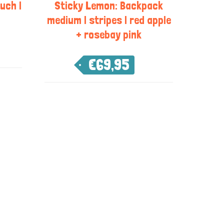
uch |
Sticky Lemon: Backpack
medium | stripes | red apple
+ rosebay pink
€
69,95