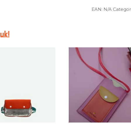
EAN:
N/A
Categor
uk!