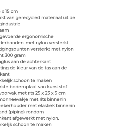
5 x 15 cm
t van gerecycled materiaal uit de
gindustrie
zaam
 gevoerde ergonomische
erbanden, met nylon versterkt
igingspunten versterkt met nylon
ht 300 gram
glus aan de achterkant
uiting de kleur van de tas aan de
kant
kelijk schoon te maken
rkte bodemplaat van kunststof
voorvak met rits 25 x 23 x 5 cm
onneevakje met rits binnenin
ekerhouder met elastiek binnenin
and (piping) rondom
kant afgewerkt met nylon,
kelijk schoon te maken