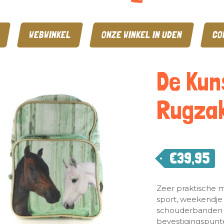
WEBWINKEL
ONZE WINKEL IN UDEN
CO
De Kun
Rugzak
€
39,95
Zeer praktische m
sport, weekendje 
schouderbanden 
bevestigingspunte