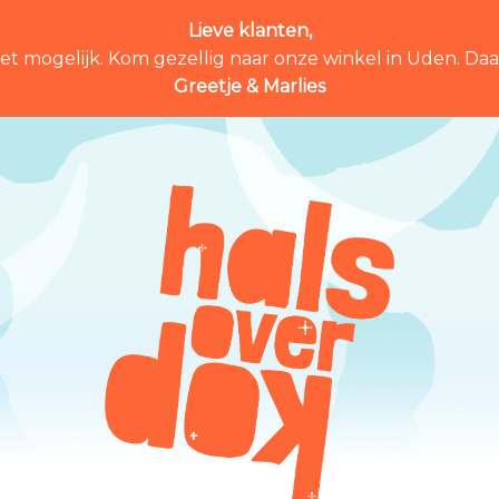
Lieve klanten,
et mogelijk. Kom gezellig naar onze winkel in Uden. Daar 
Greetje & Marlies