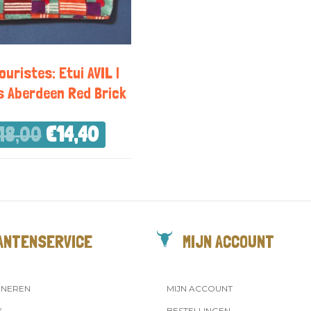
ouristes: Etui AVIL |
s Aberdeen Red Brick
18,00
€
14,40
ANTENSERVICE
MIJN ACCOUNT
RNEREN
MIJN ACCOUNT
Y
BESTELLINGEN