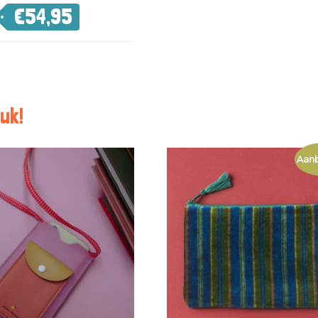
€
54,95
uk!
Aanb