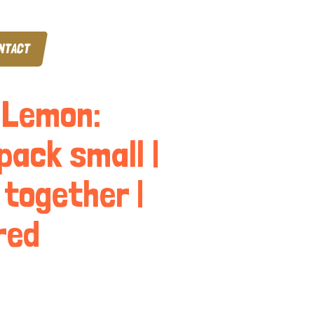
NTACT
 Lemon:
pack small |
 together |
red