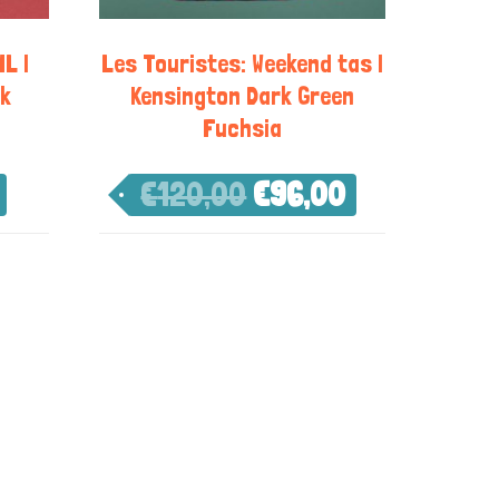
IL |
Les Touristes: Weekend tas |
rk
Kensington Dark Green
Fuchsia
€
120,00
€
96,00