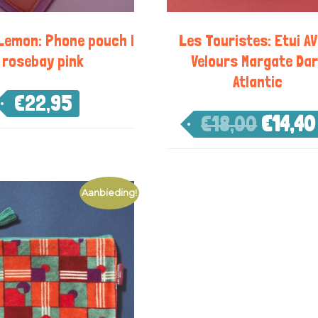
Lemon: Phone pouch |
Les Touristes: Etui AV
rosebay pink
Velours Margate Da
Atlantic
€
22,95
€
18,00
€
14,40
Aanbieding!