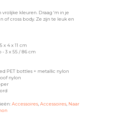
 vrolijke kleuren. Draag ‘m in je
en of cross body. Ze zijn te leuk en
5 x 4 x 11 cm
 • 3 x 55 / 86 cm
led PET bottles + metallic nylon
roof nylon
pper
cord
ieën:
Accessoires
,
Accessoires
,
Naar
mon