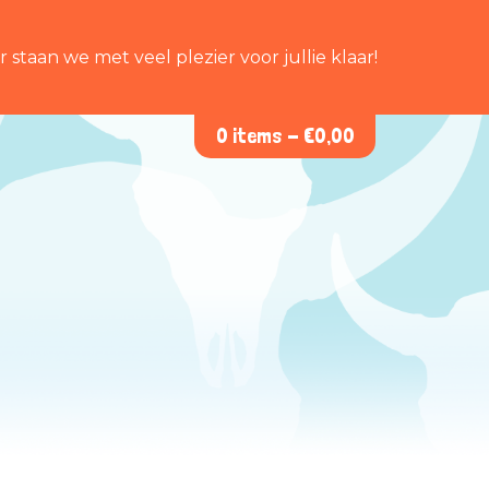
staan we met veel plezier voor jullie klaar!
0 items -
€
0,00