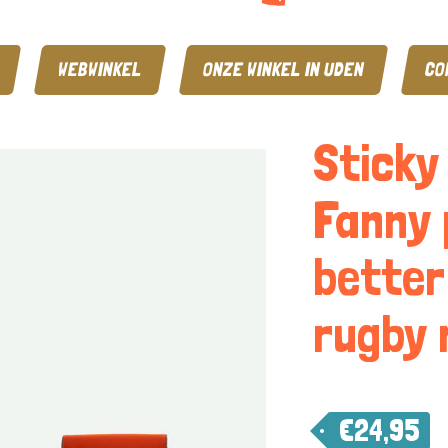
WEBWINKEL
ONZE WINKEL IN UDEN
CO
Sticky
Fanny 
better
rugby 
€
24,95