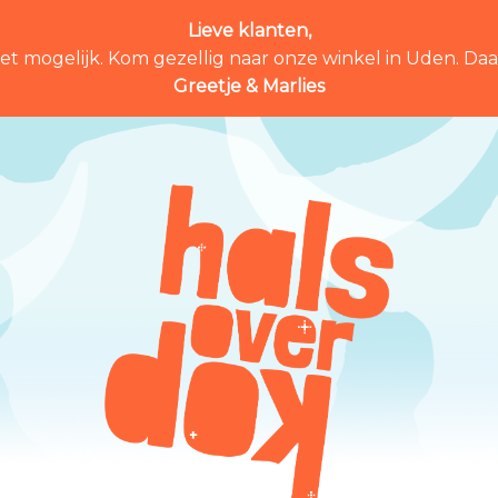
Lieve klanten,
et mogelijk. Kom gezellig naar onze winkel in Uden. Daar 
Greetje & Marlies