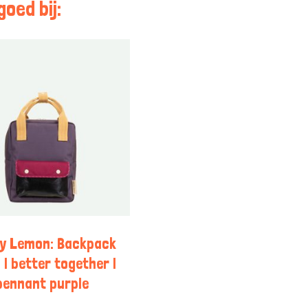
oed bij:
ky Lemon: Backpack
 | better together |
pennant purple