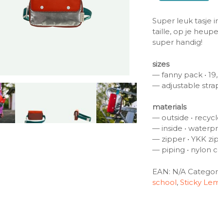
Super leuk tasje in
taille, op je heup
super handig!
sizes
— fanny pack • 19,
— adjustable strap
materials
— outside • recyc
— inside • waterp
— zipper • YKK zi
— piping • nylon 
EAN:
N/A
Categor
school
,
Sticky Le