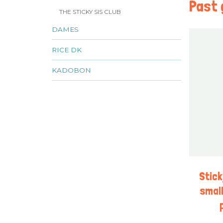
Past g
THE STICKY SIS CLUB
DAMES
RICE DK
KADOBON
Stic
small