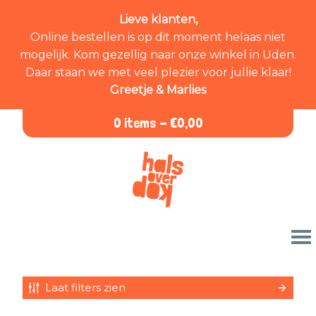
Lieve klanten,
Online bestellen is op dit moment helaas niet
mogelijk. Kom gezellig naar onze winkel in Uden.
Daar staan we met veel plezier voor jullie klaar!
Greetje & Marlies
0 items -
€
0,00
Laat filters zien