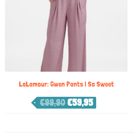
LaLamour: Gwen Pants | So Sweet
€
99,90
€
59,95