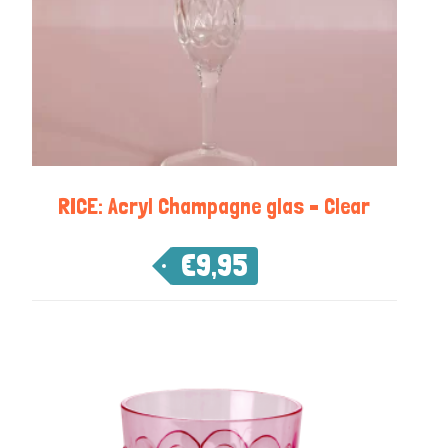
RICE: Acryl Champagne glas – Clear
€
9,95