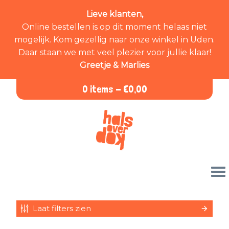
Lieve klanten,
Online bestellen is op dit moment helaas niet
mogelijk. Kom gezellig naar onze winkel in Uden.
Daar staan we met veel plezier voor jullie klaar!
Greetje & Marlies
0 items -
€
0,00
Laat filters zien