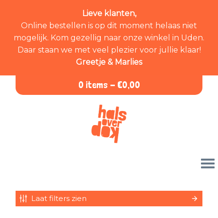
Lieve klanten,
Online bestellen is op dit moment helaas niet
mogelijk. Kom gezellig naar onze winkel in Uden.
Daar staan we met veel plezier voor jullie klaar!
Greetje & Marlies
0 items -
€
0,00
Laat filters zien