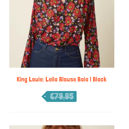
King Louie: Leila Blouse Baia | Black
€
79,95
€
55,97