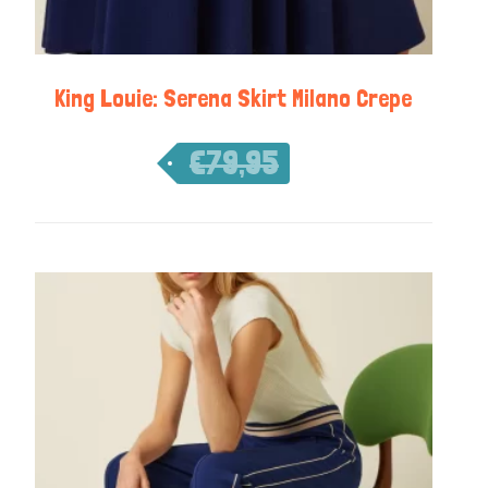
King Louie: Serena Skirt Milano Crepe
€
79,95
€
55,97