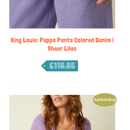
King Louie: Peppa Pants Colored Denim |
Sheer Lilac
€
119,95
€
83,97
Aanbieding!