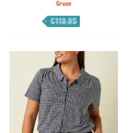
Green
€
119,95
€
83,97