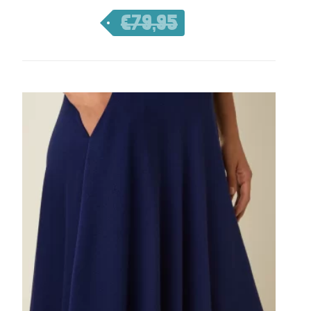
€
79,95
€
55,97