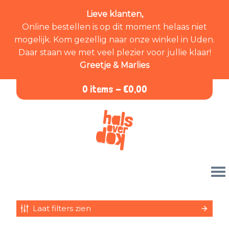
Lieve klanten,
Online bestellen is op dit moment helaas niet
mogelijk. Kom gezellig naar onze winkel in Uden.
Daar staan we met veel plezier voor jullie klaar!
Greetje & Marlies
0 items -
€
0,00
Laat filters zien