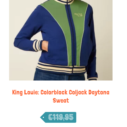
King Louie: Colorblock Coljack Daytona
Sweat
€
119,95