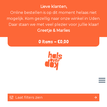
Lieve klanten,
Online bestellen is op dit moment helaas niet
mogelijk. Kom gezellig naar onze winkel in Uden.
Daar staan we met veel plezier voor jullie klaar!
Greetje & Marlies
0 items -
€
0,00
Laat filters zien