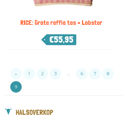
RICE: Grote raffia tas – Lobster
€
55,95
←
1
2
3
…
6
7
8
9
HALSOVERKOP