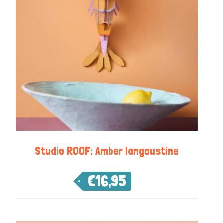
Studio ROOF: Amber langoustine
€
16,95