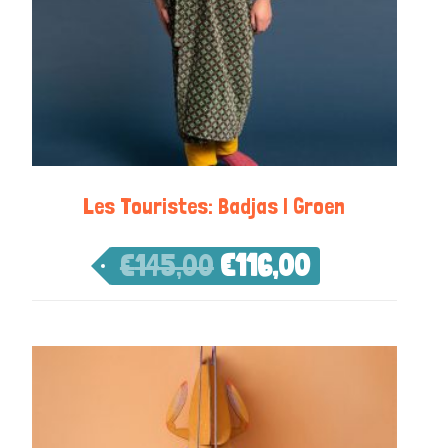
Les Touristes: Badjas | Groen
€
145,00
€
116,00