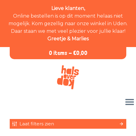
Lieve klanten,
Online bestellen is op dit moment helaas niet
mogelijk. Kom gezellig naar onze winkel in Uden.
Daar staan we met veel plezier voor jullie klaar!
Greetje & Marlies
0 items -
€
0,00
Laat filters zien