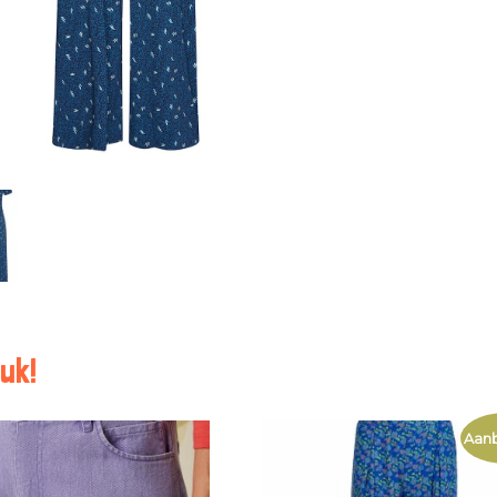
uk!
Aanb