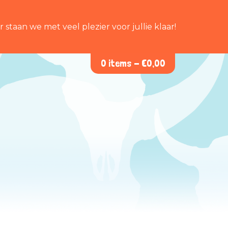
staan we met veel plezier voor jullie klaar!
0 items -
€
0,00