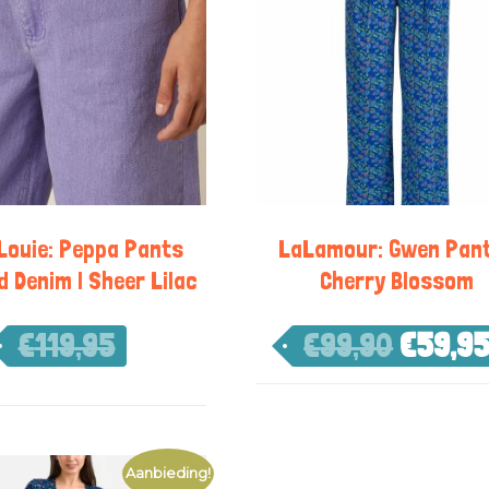
 Louie: Peppa Pants
LaLamour: Gwen Pant
d Denim | Sheer Lilac
Cherry Blossom
€
119,95
€
99,90
€
59,9
€
83,97
Aanbieding!