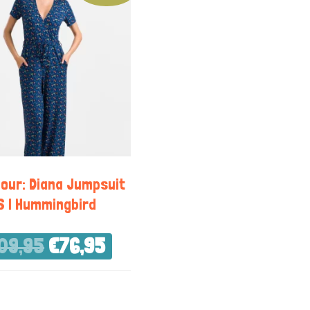
our: Diana Jumpsuit
S | Hummingbird
09,95
€
76,95