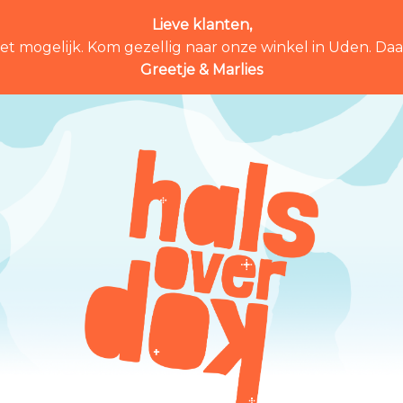
Lieve klanten,
et mogelijk. Kom gezellig naar onze winkel in Uden. Daar 
Greetje & Marlies