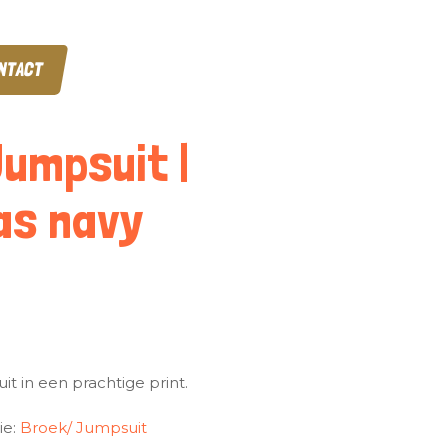
NTACT
Jumpsuit |
as navy
it in een prachtige print.
ie:
Broek/ Jumpsuit