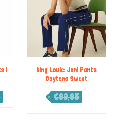
s |
King Louie: Joni Pants
Daytona Sweat
5
€
99,95
€
69,97