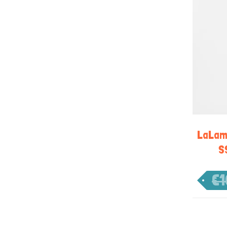
LaLam
S
€
1