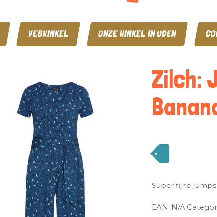
WEBWINKEL
ONZE WINKEL IN UDEN
CO
Zilch: 
Banan
Super fijne jumpsu
EAN:
N/A
Categor