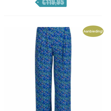
€
119,95
€
83,97
Aanbieding!