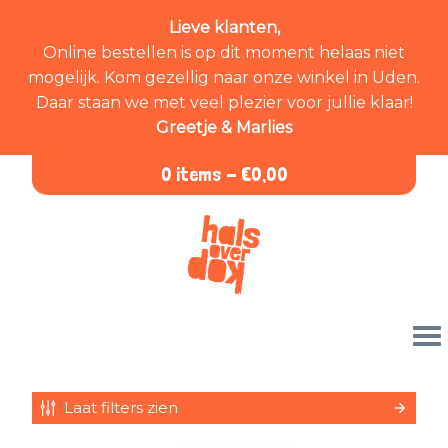
Lieve klanten,
Online bestellen is op dit moment helaas niet
mogelijk. Kom gezellig naar onze winkel in Uden.
Daar staan we met veel plezier voor jullie klaar!
Greetje & Marlies
0 items -
€
0,00
Laat filters zien