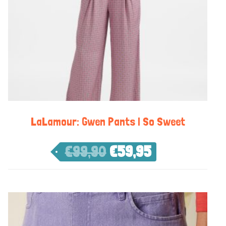
LaLamour: Gwen Pants | So Sweet
€
99,90
€
59,95