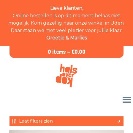
Lieve klanten,
Online bestellen is op dit moment helaas niet
mogelijk. Kom gezellig naar onze winkel in Uden.
Daar staan we met veel plezier voor jullie klaar!
Greetje & Marlies
0 items -
€
0,00
Laat filters zien