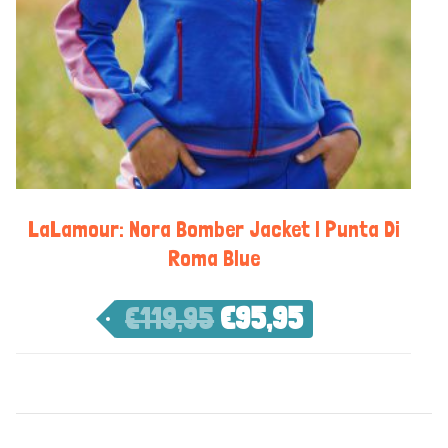
LaLamour: Nora Bomber Jacket | Punta Di
Roma Blue
€
119,95
€
95,95