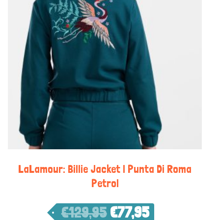
LaLamour: Billie Jacket | Punta Di Roma
Petrol
€
129,95
€
77,95