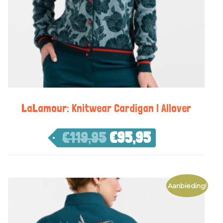
LaLamour: Knitwear Cardigan | Allover
€
119,95
€
95,95
Aanbieding!