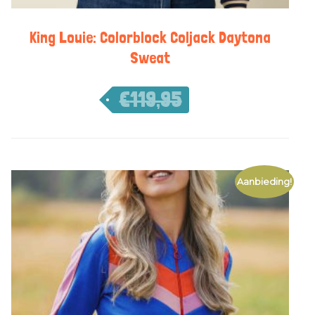
King Louie: Colorblock Coljack Daytona
Sweat
€
119,95
€
83,97
Aanbieding!