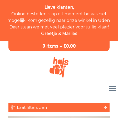
Lieve klanten,
Online bestellen is op dit moment helaas niet
mogelijk. Kom gezellig naar onze winkel in Uden.
Daar staan we met veel plezier voor jullie klaar!
Greetje & Marlies
0 items -
€
0,00
Laat filters zien