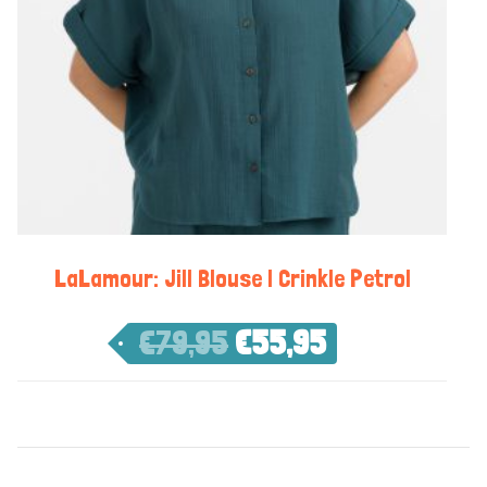
LaLamour: Jill Blouse | Crinkle Petrol
€
79,95
€
55,95