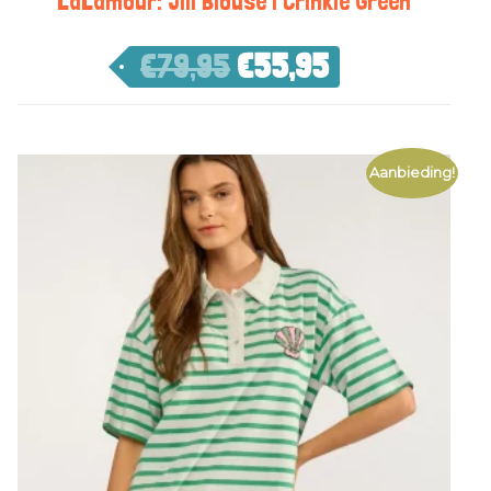
LaLamour: Jill Blouse | Crinkle Green
€
79,95
€
55,95
Aanbieding!