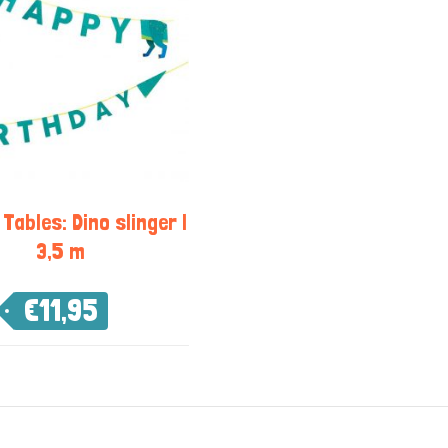
 Tables: Dino slinger |
3,5 m
€
11,95