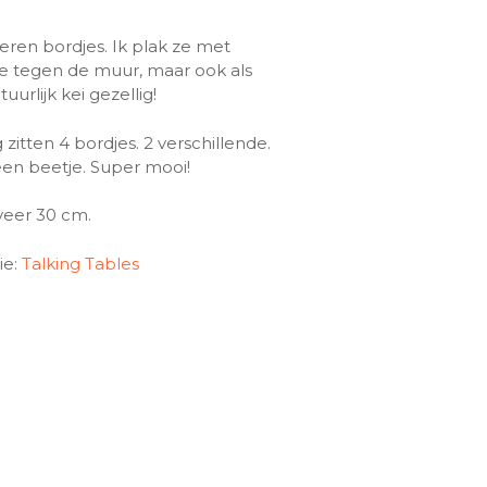
eren bordjes. Ik plak ze met
pe tegen de muur, maar ook als
uurlijk kei gezellig!
zitten 4 bordjes. 2 verschillende.
een beetje. Super mooi!
eer 30 cm.
ie:
Talking Tables