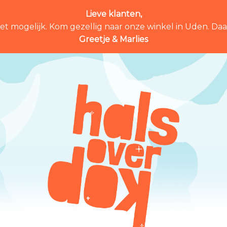
Lieve klanten,
et mogelijk. Kom gezellig naar onze winkel in Uden. Daar 
Greetje & Marlies