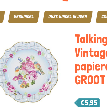
WEBWINKEL
ONZE WINKEL IN UDEN
CO
Talking
Vintag
papier
GROOT
€
5,95