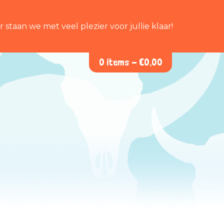
staan we met veel plezier voor jullie klaar!
0 items -
€
0,00