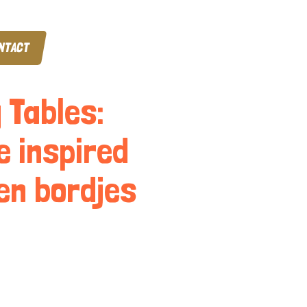
NTACT
 Tables:
e inspired
en bordjes