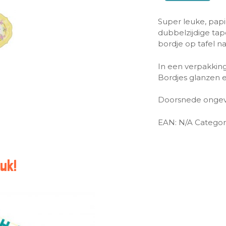
Super leuke, papi
dubbelzijdige ta
bordje op tafel nat
In een verpakking 
Bordjes glanzen 
Doorsnede ongev
EAN:
N/A
Categor
uk!