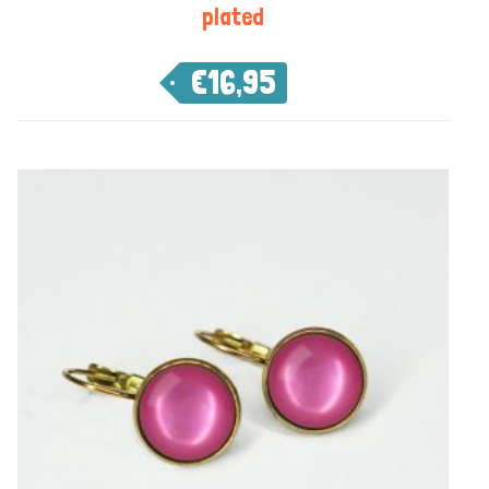
plated
€
16,95