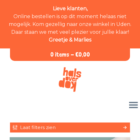
Lieve klanten,
Online bestellen is op dit moment helaas niet
mogelijk. Kom gezellig naar onze winkel in Uden.
Daar staan we met veel plezier voor jullie klaar!
Greetje & Marlies
0 items -
€
0,00
Laat filters zien