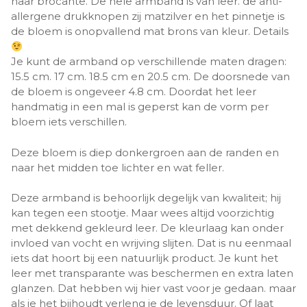
naar brocante. De hele armband is van leer. de anti-
allergene drukknopen zij matzilver en het pinnetje is
de bloem is onopvallend mat brons van kleur. Details
Je kunt de armband op verschillende maten dragen:
15.5 cm. 17 cm. 18.5 cm en 20.5 cm. De doorsnede van
de bloem is ongeveer 4.8 cm. Doordat het leer
handmatig in een mal is geperst kan de vorm per
bloem iets verschillen.
Deze bloem is diep donkergroen aan de randen en
naar het midden toe lichter en wat feller.
Deze armband is behoorlijk degelijk van kwaliteit; hij
kan tegen een stootje. Maar wees altijd voorzichtig
met dekkend gekleurd leer. De kleurlaag kan onder
invloed van vocht en wrijving slijten. Dat is nu eenmaal
iets dat hoort bij een natuurlijk product. Je kunt het
leer met transparante was beschermen en extra laten
glanzen. Dat hebben wij hier vast voor je gedaan. maar
als je het bijhoudt verleng je de levensduur. Of laat