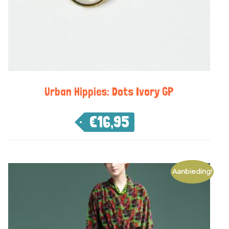
Urban Hippies: Dots Ivory GP
€
16,95
Aanbieding!