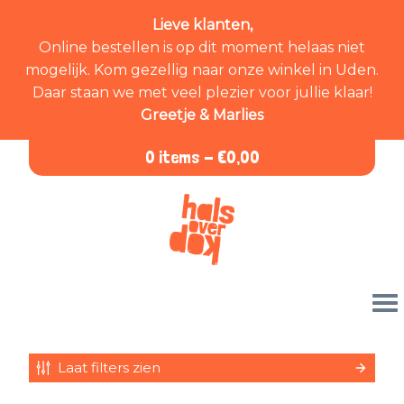
Lieve klanten,
Online bestellen is op dit moment helaas niet
mogelijk. Kom gezellig naar onze winkel in Uden.
Daar staan we met veel plezier voor jullie klaar!
Greetje & Marlies
0 items -
€
0,00
Laat filters zien