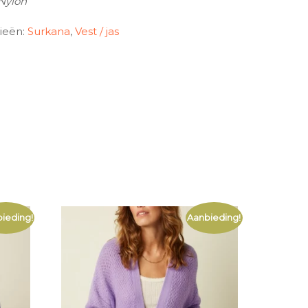
Nylon
ieën:
Surkana
,
Vest / jas
ieding!
Aanbieding!