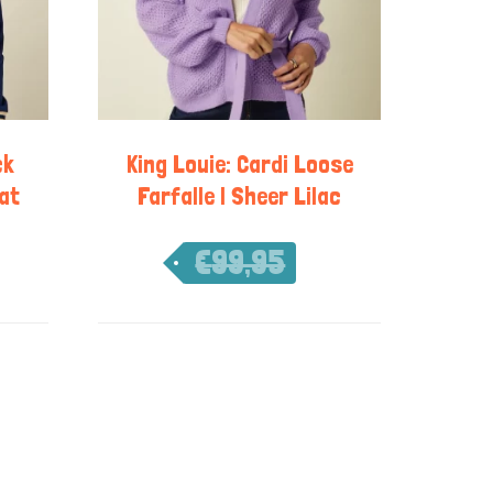
ck
King Louie: Cardi Loose
at
Farfalle | Sheer Lilac
€
99,95
€
69,97