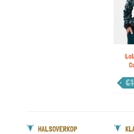
La
C
€
1
HALSOVERKOP
KL