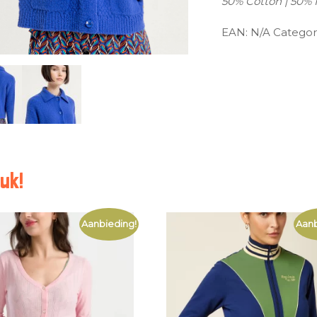
50% Cotton | 50% 
EAN:
N/A
Categor
uk!
Aanbieding!
Aanb