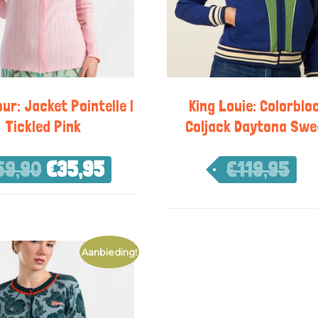
r: Jacket Pointelle |
King Louie: Colorblo
Tickled Pink
Coljack Daytona Swe
59,90
€
35,95
€
119,95
€
83,97
Aanbieding!