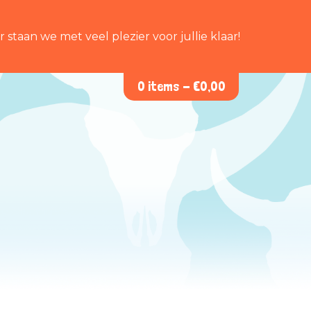
staan we met veel plezier voor jullie klaar!
0 items -
€
0,00