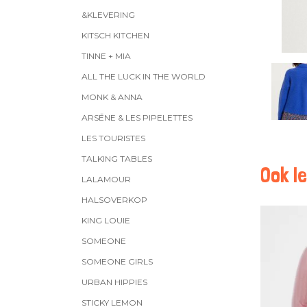
&KLEVERING
KITSCH KITCHEN
TINNE + MIA
ALL THE LUCK IN THE WORLD
MONK & ANNA
ARSĒNE & LES PIPELETTES
LES TOURISTES
TALKING TABLES
Ook le
LALAMOUR
HALSOVERKOP
KING LOUIE
SOMEONE
SOMEONE GIRLS
URBAN HIPPIES
STICKY LEMON