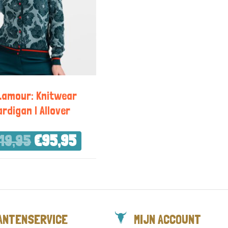
Lamour: Knitwear
ardigan | Allover
19,95
€
95,95
ANTENSERVICE
MIJN ACCOUNT