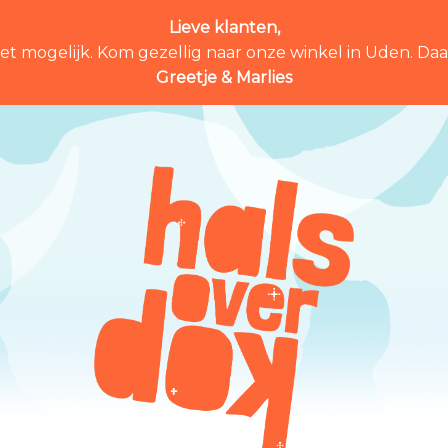
Lieve klanten,
et mogelijk. Kom gezellig naar onze winkel in Uden. Daar 
Greetje & Marlies