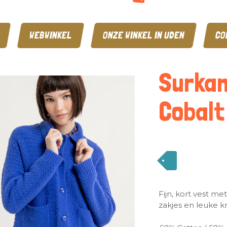
WEBWINKEL
ONZE WINKEL IN UDEN
CO
Surkan
Cobalt
Fijn, kort vest m
zakjes en leuke k