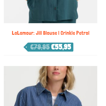
LaLamour: Jill Blouse | Crinkle Petrol
€
79,95
€
55,95