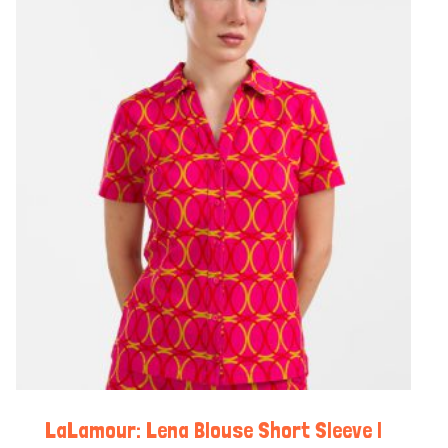
LaLamour: Lena Blouse Short Sleeve |