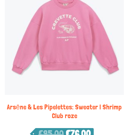
Arsēne & Les Pipelettes: Sweater | Shrimp
Club roze
€
95,00
€
76,00