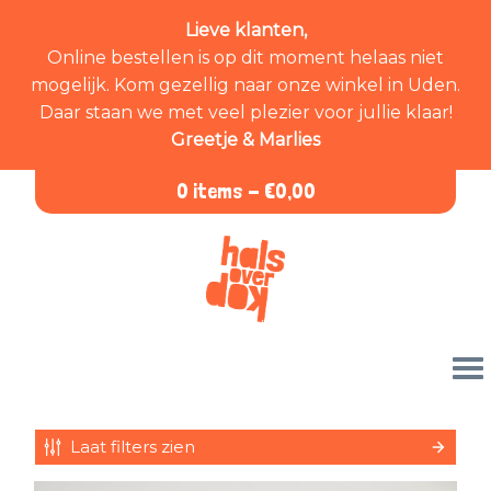
Lieve klanten,
Online bestellen is op dit moment helaas niet
mogelijk. Kom gezellig naar onze winkel in Uden.
Daar staan we met veel plezier voor jullie klaar!
Greetje & Marlies
0 items -
€
0,00
Laat filters zien