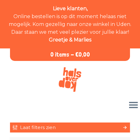
Lieve klanten,
Online bestellen is op dit moment helaas niet
mogelijk. Kom gezellig naar onze winkel in Uden.
Daar staan we met veel plezier voor jullie klaar!
Greetje & Marlies
0 items -
€
0,00
Laat filters zien