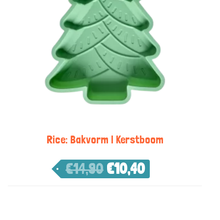
Rice: Bakvorm | Kerstboom
€
14,90
€
10,40