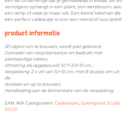
Een lief ornamentje dat je gemakkelijk in elkaar zet en
vervolgens ophangt in een plant, een kerstboom, aan
een lamp of waar je maar wilt. Een kleine talisman die
een perfect cadeautje is voor een vriend of voor jezelf.
product informatie
3D object om te bouwen, wordt plat geleverd;
Gemaakt van recycled karton en bedrukt met
plantaardige inkten;
Afmeting als opgebouwd: 10.7×3.3×10 cm ;
Verpakking: 2 x vel van 10×10 cm, met 8 stukjes om uit
de
drukken en op te bouwen;
Handleiding aan de binnenkant van de verpakking.
EAN:
N/A
Categorieën:
Cadeautjes
,
Speelgoed
,
Studio
ROOF