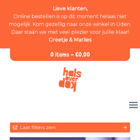
Lieve klanten,
Online bestellen is op dit moment helaas niet
mogelijk. Kom gezellig naar onze winkel in Uden.
Daar staan we met veel plezier voor jullie klaar!
Greetje & Marlies
0 items -
€
0,00
Laat filters zien