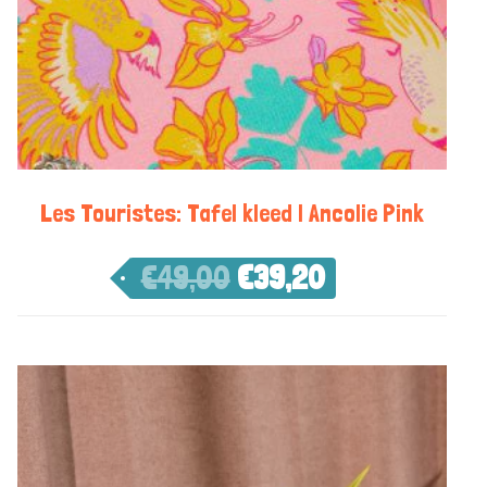
Les Touristes: Tafel kleed | Ancolie Pink
€
49,00
€
39,20