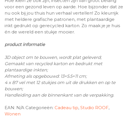
Hoe klein ze ook zijn, insecten zijn van groot belang
voor een gezond leven op aarde. Hoe bijzonder dat ze
nu ook bij jou thuis hun verhaal vertellen! Zo kleurrijk
met heldere grafische patronen, met plantaardige
inkt gedrukt op gerecycled karton. Zo maak je je huis
én de wereld een stukje mooier.
product informatie
3D object om te bouwen, wordt plat geleverd;
Gemaakt van recycled karton en bedrukt met
plantaardige inkten;
Afmeting als opgebouwd: 13×5.5×11 cm;
4 x B7 vel met 12 stukjes om uit de drukken en op te
bouwen;
Handleiding aan de binnenkant van de verpakking.
EAN:
N/A
Categorieën:
Cadeau tip
,
Studio ROOF
,
Wonen