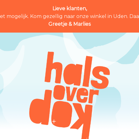
Lieve klanten,
et mogelijk. Kom gezellig naar onze winkel in Uden. Daar 
Greetje & Marlies