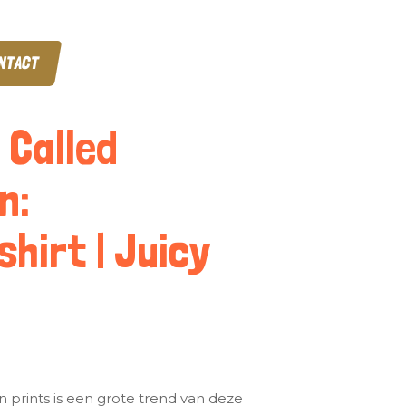
NTACT
 Called
n:
hirt | Juicy
 in prints is een grote trend van deze