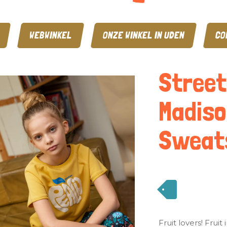
WEBWINKEL
ONZE WINKEL IN UDEN
CO
Street
Madiso
Sweats
Fruit lovers! Fruit