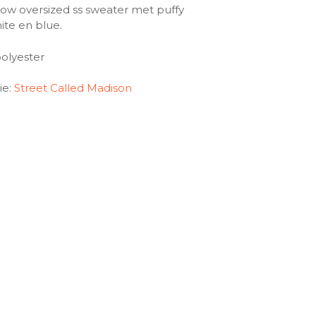
ow oversized ss sweater met puffy
white en blue.
olyester
ie:
Street Called Madison