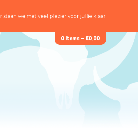
staan we met veel plezier voor jullie klaar!
0 items -
€
0,00