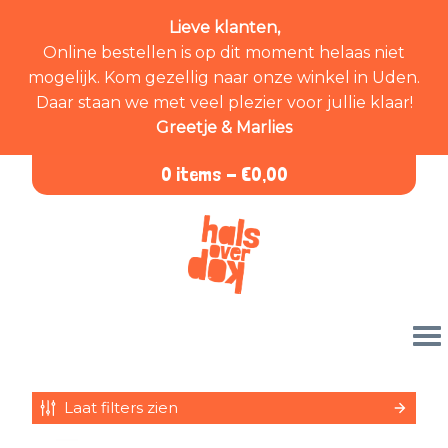
Lieve klanten,
Online bestellen is op dit moment helaas niet
mogelijk. Kom gezellig naar onze winkel in Uden.
Daar staan we met veel plezier voor jullie klaar!
Greetje & Marlies
0 items -
€
0,00
Laat filters zien