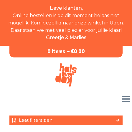
Lieve klanten,
Online bestellen is op dit moment helaas niet
mogelijk. Kom gezellig naar onze winkel in Uden.
Daar staan we met veel plezier voor jullie klaar!
Greetje & Marlies
0 items -
€
0,00
Laat filters zien