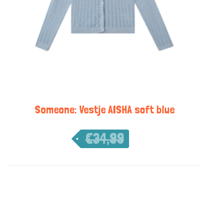
Someone: Vestje AISHA soft blue
€
34,99
€
17,50