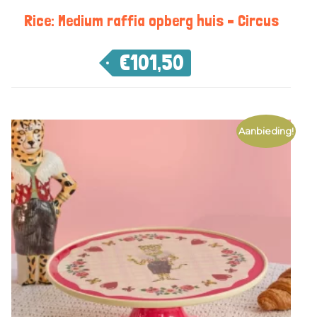
Rice: Medium raffia opberg huis – Circus
€
101,50
Aanbieding!