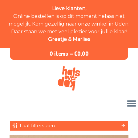
Lieve klanten,
Online bestellen is op dit moment helaas niet
mogelijk. Kom gezellig naar onze winkel in Uden.
Daar staan we met veel plezier voor jullie klaar!
Greetje & Marlies
0 items -
€
0,00
Laat filters zien