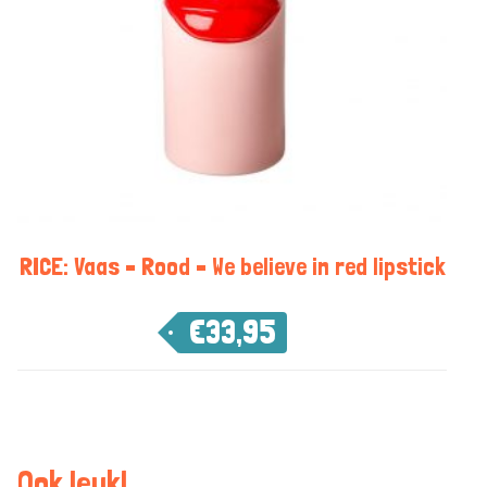
RICE: Vaas – Rood – We believe in red lipstick
€
33,95
Ook leuk!