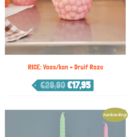
RICE: Vaas/kan – Druif Roze
€
29,90
€
17,95
Aanbieding!