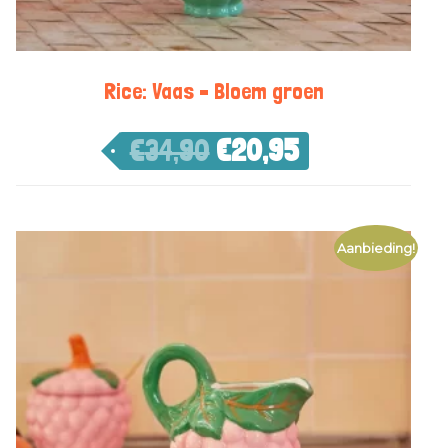
Rice: Vaas – Bloem groen
€
34,90
€
20,95
Aanbieding!