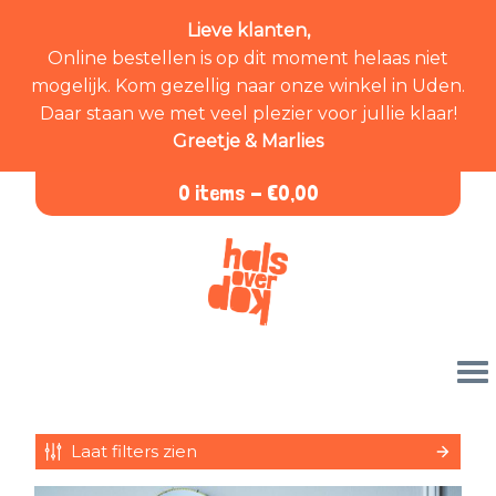
Lieve klanten,
Online bestellen is op dit moment helaas niet
mogelijk. Kom gezellig naar onze winkel in Uden.
Daar staan we met veel plezier voor jullie klaar!
Greetje & Marlies
0 items -
€
0,00
Laat filters zien