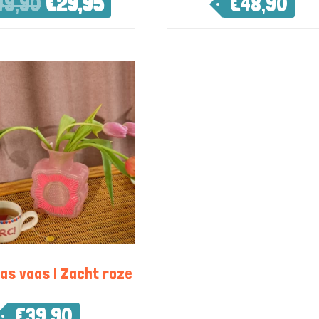
49,90
€
29,95
€
48,90
las vaas | Zacht roze
€
39,90