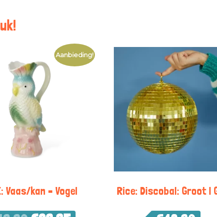
uk!
Aanbieding!
: Vaas/kan – Vogel
Rice: Discobal: Groot |