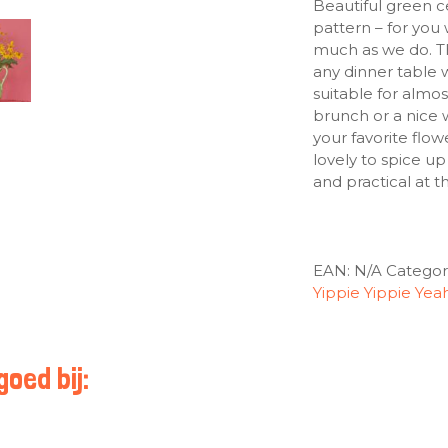
Beautiful green c
pattern – for you w
much as we do. Thi
any dinner table w
suitable for almos
brunch or a nice 
your favorite flowe
lovely to spice up
and practical at t
EAN:
N/A
Categor
Yippie Yippie Yea
oed bij: