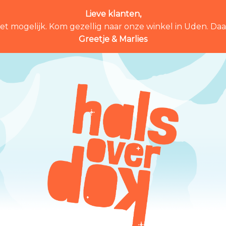
Lieve klanten,
et mogelijk. Kom gezellig naar onze winkel in Uden. Daar 
Greetje & Marlies