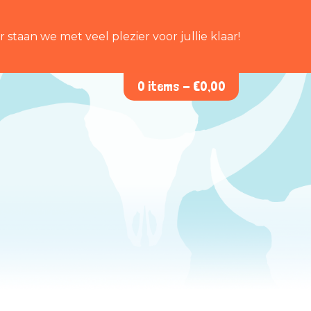
staan we met veel plezier voor jullie klaar!
0 items -
€
0,00