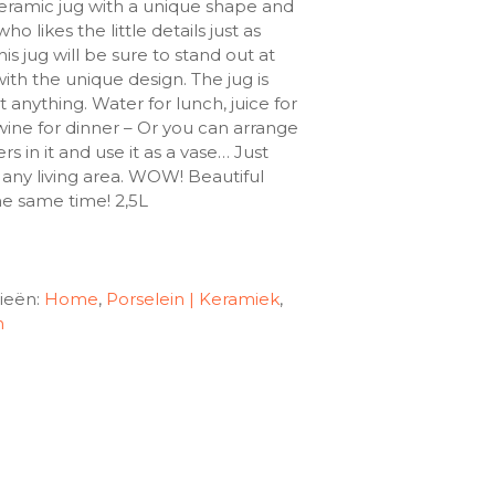
eramic jug with a unique shape and
ho likes the little details just as
s jug will be sure to stand out at
ith the unique design. The jug is
t anything. Water for lunch, juice for
wine for dinner – Or you can arrange
rs in it and use it as a vase… Just
 any living area. WOW! Beautiful
he same time! 2,5L
ieën:
Home
,
Porselein | Keramiek
,
h