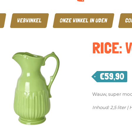
WEBWINKEL
ONZE WINKEL IN UDEN
CO
RICE: 
€
59,90
Wauw, super mooi
Inhoud: 2,5 liter 