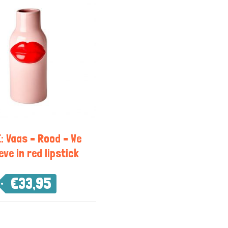
: Vaas – Rood – We
eve in red lipstick
€
33,95