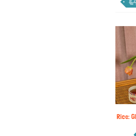
€
Rice: G